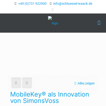
+49 (0)731 922900
ed.kcaaw-lesseulhcs@ofni
Alles zeigen
MobileKey® als Innovation
von SimonsVoss