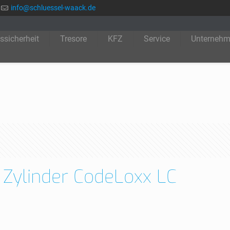
ed.kcaaw-lesseulhcs@ofni
ssicherheit
Tresore
KFZ
Service
Unterneh
 Zylinder CodeLoxx LC